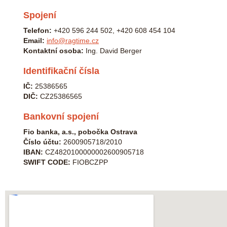
Spojení
Telefon:
+420 596 244 502, ‎+420 608 454 104
Email:
info@ragtime.cz
Kontaktní osoba:
Ing. David Berger
Identifikační čísla
IČ:
25386565
DIČ:
CZ25386565
Bankovní spojení
Fio banka, a.s., pobočka Ostrava
Číslo účtu:
2600905718/2010
IBAN:
CZ4820100000002600905718
SWIFT CODE:
FIOBCZPP