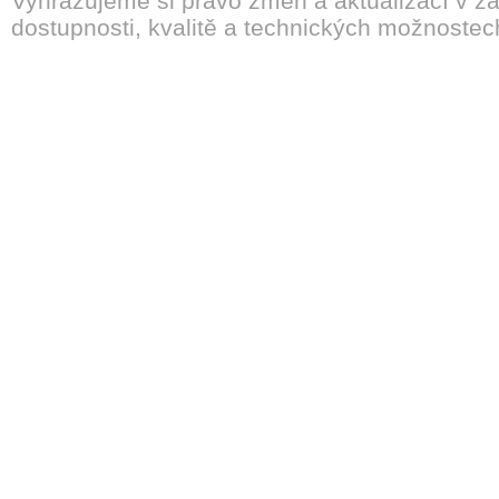
Vyhrazujeme si právo změn a aktualizací v záv
dostupnosti, kvalitě a technických možnostec