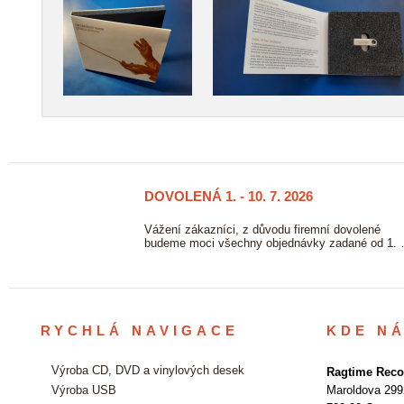
DOVOLENÁ 1. - 10. 7. 2026
23/06
2026
ových
Vážení zákazníci, z důvodu firemní dovolené
vě. …
budeme moci všechny objednávky zadané od 1.
RYCHLÁ NAVIGACE
KDE N
Výroba CD, DVD a vinylových desek
Ragtime Recor
Výroba USB
Maroldova 299