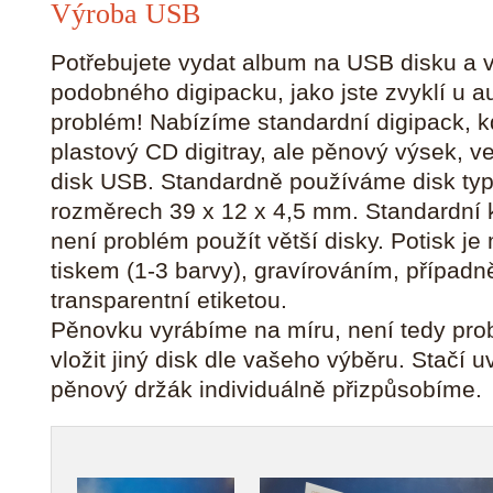
Výroba USB
Potřebujete vydat album na USB disku a v
podobného digipacku, jako jste zvyklí u 
problém! Nabízíme standardní digipack, k
plastový CD digitray, ale pěnový výsek, v
disk USB. Standardně používáme disk typ
rozměrech 39 x 12 x 4,5 mm. Standardní k
není problém použít větší disky. Potisk 
tiskem (1-3 barvy), gravírováním, případ
transparentní etiketou.
Pěnovku vyrábíme na míru, není tedy pro
vložit jiný disk dle vašeho výběru. Stačí 
pěnový držák individuálně přizpůsobíme.