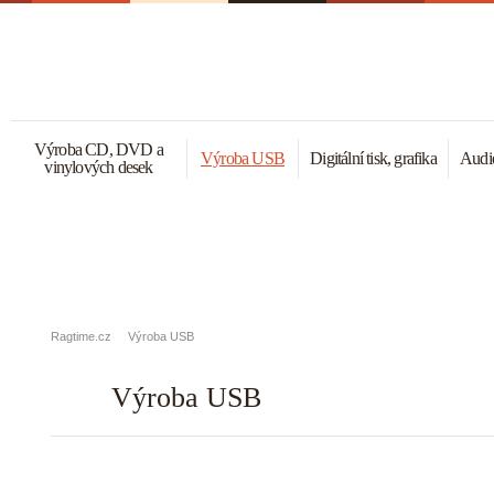
Výroba CD, DVD a
Výroba USB
Digitální tisk, grafika
Audio
vinylových desek
Ragtime.cz
Výroba USB
Výroba USB