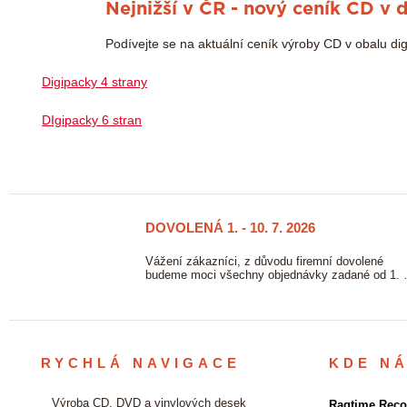
Nejnižší v ČR - nový ceník CD v 
28/05
2025
Podívejte se na aktuální ceník výroby CD v obalu di
Digipacky 4 strany
DIgipacky 6 stran
DOVOLENÁ 1. - 10. 7. 2026
23/06
2026
ových
Vážení zákazníci, z důvodu firemní dovolené
vě. …
budeme moci všechny objednávky zadané od 1.
RYCHLÁ NAVIGACE
KDE N
Výroba CD, DVD a vinylových desek
Ragtime Recor