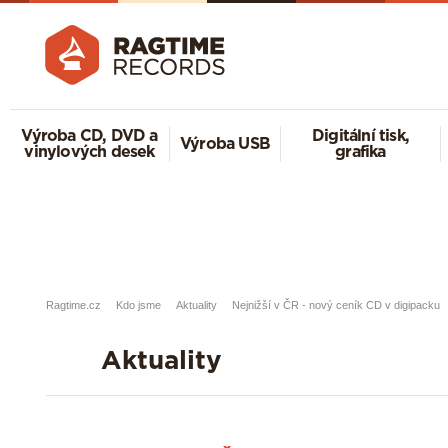
Výroba CD, DVD a
Digitální tisk,
Výroba USB
vinylových desek
grafika
Ragtime.cz
Kdo jsme
Aktuality
Nejnižší v ČR - nový ceník CD v digipacku
Aktuality