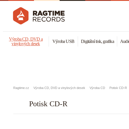
Výroba CD, DVD a
Výroba USB
Digitální tisk, grafika
Audio
vinylových desek
Ragtime.cz
Výroba CD, DVD a vinylových desek
Výroba CD
Potisk CD-R
Potisk CD-R