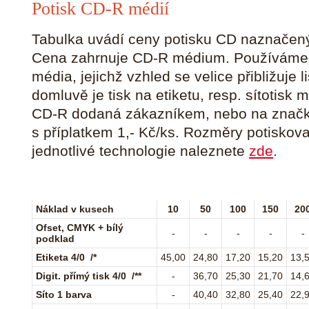
Potisk CD-R médií
Tabulka uvádí ceny potisku CD naznačený
Cena zahrnuje CD-R médium. Používáme 
média, jejichž vzhled se velice přibližuje
domluvě je tisk na etiketu, resp. sítotisk 
CD-R dodaná zákazníkem, nebo na značk
s příplatkem 1,- Kč/ks. Rozměry potiskov
jednotlivé technologie naleznete
zde
.
Ceník potisku CD-R 120mm a mini CD-R 80 mm
Náklad v kusech
10
50
100
150
20
Ofset, CMYK + bílý
-
-
-
-
-
podklad
Etiketa 4/0 /*
45,00
24,80
17,20
15,20
13,
Digit. přímý tisk 4/0 /**
-
36,70
25,30
21,70
14,
Síto 1 barva
-
40,40
32,80
25,40
22,