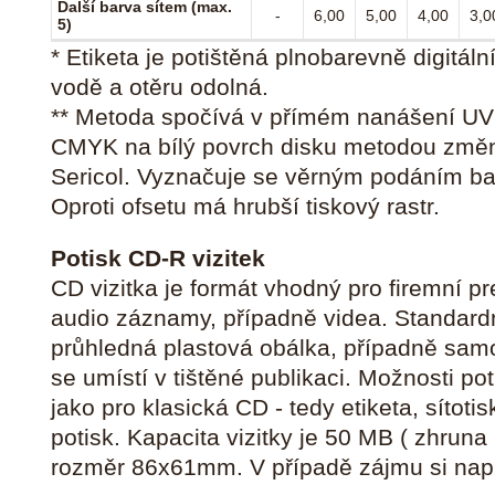
Další barva sítem (max.
-
6,00
5,00
4,00
3,0
5)
* Etiketa je potištěná plnobarevně digitáln
vodě a otěru odolná.
** Metoda spočívá v přímém nanášení UV
CMYK na bílý povrch disku metodou změn
Sericol. Vyznačuje se věrným podáním bare
Oproti ofsetu má hrubší tiskový rastr.
Potisk CD-R vizitek
CD vizitka je formát vhodný pro firemní p
audio záznamy, případně videa. Standardn
průhledná plastová obálka, případně samol
se umístí v tištěné publikaci. Možnosti po
jako pro klasická CD - tedy etiketa, sítoti
potisk. Kapacita vizitky je 50 MB ( zhruna
rozměr 86x61mm. V případě zájmu si nap