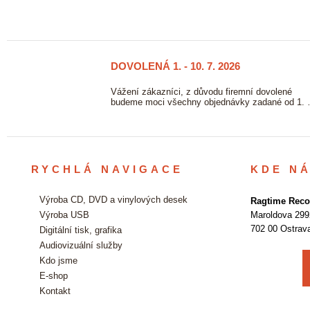
DOVOLENÁ 1. - 10. 7. 2026
23/06
2026
ových
Vážení zákazníci, z důvodu firemní dovolené
vě. …
budeme moci všechny objednávky zadané od 1.
RYCHLÁ NAVIGACE
KDE N
Výroba CD, DVD a vinylových desek
Ragtime Recor
Výroba USB
Maroldova 299
702 00 Ostrav
Digitální tisk, grafika
Audiovizuální služby
Kdo jsme
E-shop
Kontakt