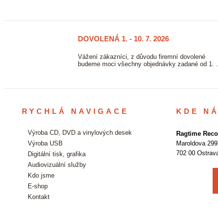
DOVOLENÁ 1. - 10. 7. 2026
23/06
2026
ových
Vážení zákazníci, z důvodu firemní dovolené
vě. …
budeme moci všechny objednávky zadané od 1.
RYCHLÁ NAVIGACE
KDE N
Výroba CD, DVD a vinylových desek
Ragtime Recor
Výroba USB
Maroldova 299
702 00 Ostrav
Digitální tisk, grafika
Audiovizuální služby
Kdo jsme
E-shop
Kontakt