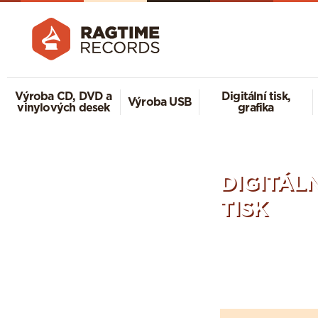
Výroba CD, DVD a
Digitální tisk,
Výroba USB
vinylových desek
grafika
DIGITÁLNÍ
TISK
Nejmodernější technologie
Špičková kvalita
Knihařské zpracování
vč. nestandardních obalů na CD a DVD