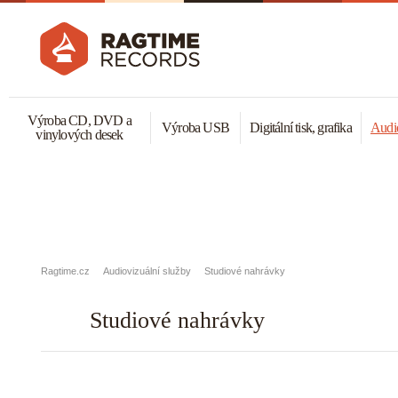
Výroba CD, DVD a
Výroba USB
Digitální tisk, grafika
Audio
vinylových desek
Ragtime.cz
Audiovizuální služby
Studiové nahrávky
Studiové nahrávky