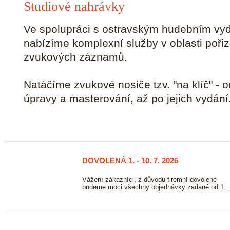
Studiové nahrávky
Ve spolupráci s ostravským hudebním vy
nabízíme komplexní služby v oblasti poři
zvukových záznamů.
Natáčíme zvukové nosiče tzv. "na klíč" - o
úpravy a masterování, až po jejich vydání
DOVOLENÁ 1. - 10. 7. 2026
23/06
2026
ových
Vážení zákazníci, z důvodu firemní dovolené
vě. …
budeme moci všechny objednávky zadané od 1.