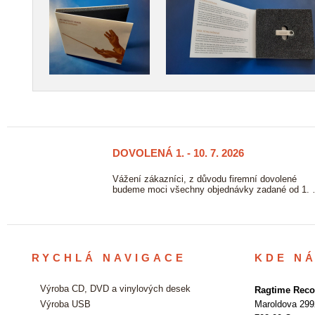
DOVOLENÁ 1. - 10. 7. 2026
23/06
2026
ových
Vážení zákazníci, z důvodu firemní dovolené
vě. …
budeme moci všechny objednávky zadané od 1.
RYCHLÁ NAVIGACE
KDE N
Výroba CD, DVD a vinylových desek
Ragtime Recor
Výroba USB
Maroldova 299