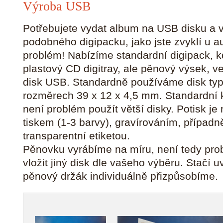
Výroba USB
Potřebujete vydat album na USB disku a v
podobného digipacku, jako jste zvyklí u 
problém! Nabízíme standardní digipack, k
plastový CD digitray, ale pěnový výsek, v
disk USB. Standardně používáme disk typ
rozměrech 39 x 12 x 4,5 mm. Standardní k
není problém použít větší disky. Potisk 
tiskem (1-3 barvy), gravírováním, případ
transparentní etiketou.
Pěnovku vyrábíme na míru, není tedy pro
vložit jiný disk dle vašeho výběru. Stačí 
pěnový držák individuálně přizpůsobíme.