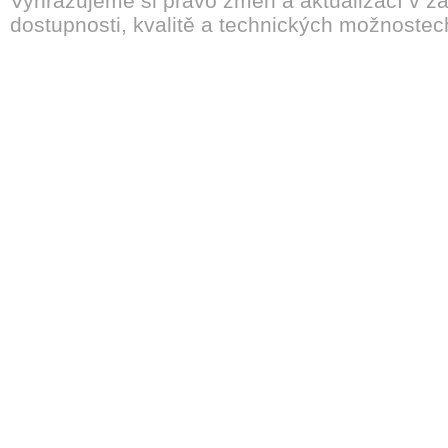
Vyhrazujeme si právo změn a aktualizací v záv
dostupnosti, kvalitě a technických možnostec